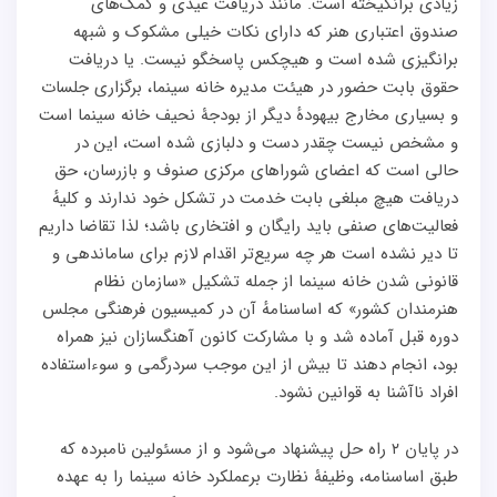
زیادی برانگیخته است. مانند دریافت عیدی و کمک‌های
صندوق اعتباری هنر که دارای نکات خیلی مشکوک و شبهه
برانگیزی شده است و هیچکس پاسخگو نیست. یا دریافت
حقوق بابت حضور در هیئت مدیره خانه سینما، برگزاری جلسات
و بسیاری مخارج بیهودهٔ دیگر از بودجۀ نحیف خانه سینما است
و مشخص نیست چقدر دست و دلبازی شده است، این در
حالی است که اعضای شوراهای مرکزی صنوف و بازرسان، حق
دریافت هیچ مبلغی بابت خدمت در تشکل خود ندارند و کلیهٔ
فعالیت‌های صنفی باید رایگان و افتخاری باشد؛ لذا تقاضا داریم
تا دیر نشده است هر چه سریع‌تر اقدام لازم برای ساماندهی و
قانونی شدن خانه سینما از جمله تشکیل «سازمان نظام
هنرمندان کشور» که اساسنامهٔ آن در کمیسیون فرهنگی مجلس
دوره قبل آماده شد و با مشارکت کانون آهنگسازان نیز همراه
بود، انجام دهند تا بیش از این موجب سردرگمی و سوءاستفاده
افراد ناآشنا به قوانین نشود.
در پایان ۲ راه حل پیشنهاد می‌شود و از مسئولین نامبرده که
طبق اساسنامه، وظیفۀ نظارت برعملکرد خانه سینما را به عهده