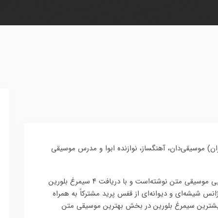
می (زادهٔ ۱۸ اسفند ۱۳۲۶ در تهران) موسیقی‌دان، آهنگساز، نوازنده ابوا و مدرس موسیقی
او از دههٔ ۱۳۵۰ برای بیش از ۸۰ اثر سینمایی موسیقی متن نوشته‌است و با دریافت ۴ سیمرغ بلورین
ژانس شیشه‌ای و دیوانه‌ای از قفس پرید مشترکاً به همراه
 بیشترین سیمرغ بلورین در بخش بهترین موسیقی متن